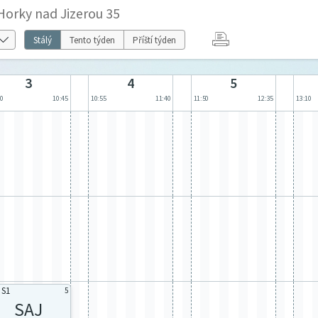
 Horky nad Jizerou 35
Stálý
Tento týden
Příští týden
3
4
5
00
10:45
10:55
11:40
11:50
12:35
13:10
 S1
5
SAJ