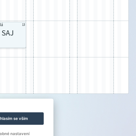
lá
13
SAJ
hlasím se vším
obné nastavení