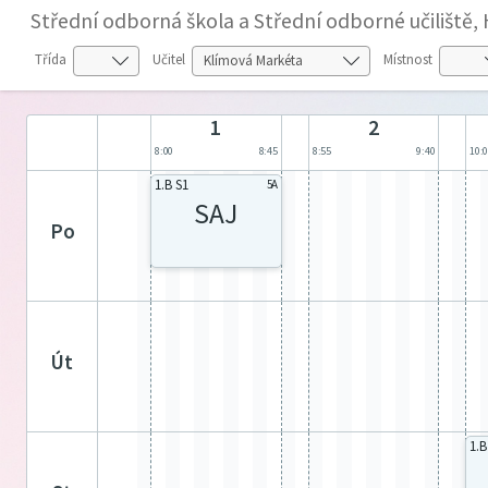
Střední odborná škola a Střední odborné učiliště,
Třída
Učitel
Místnost
1
2
8:00
8:45
8:55
9:40
10:
1.B S1
5A
SAJ
po
út
1.B