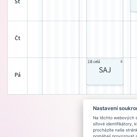
st
čt
2.B celá
6
SAJ
pá
Nastavení soukro
Na těchto webových st
síťové identifikátory,
procházíte naše strán
pomáhají provozovat a 