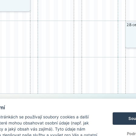
2.B ce
mí
ránkách se používají soubory cookies a další
Sou
 které mohou obsahovat osobní údaje (např. jak
ky a jaký obsah vás zajímá). Tyto údaje nám
Podr
zlepšovat naše služby a vyvíjet pro Vás a ostatní